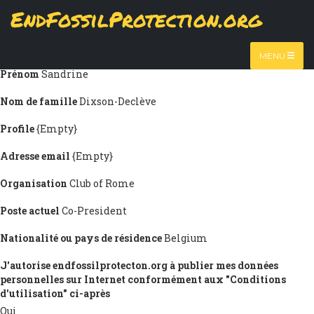
Skip
EndFossilProtection.org
Submission information
to
MAIN
main
Titre
Ms.
content
NAVIGATION
MENU
Prénom
Sandrine
Nom de famille
Dixson-Declève
Profile
{Empty}
Adresse email
{Empty}
Organisation
Club of Rome
Poste actuel
Co-President
Nationalité ou pays de résidence
Belgium
J'autorise endfossilprotecton.org à publier mes données
personnelles sur Internet conformément aux "Conditions
d'utilisation" ci-après
Oui