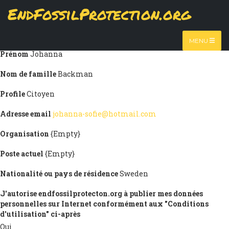
Skip
EndFossilProtection.org
Submission information
to
MAIN
main
Titre
Mme
content
NAVIGATION
MENU
Prénom
Johanna
Nom de famille
Backman
Profile
Citoyen
Adresse email
johanna-sofie@hotmail.com
Organisation
{Empty}
Poste actuel
{Empty}
Nationalité ou pays de résidence
Sweden
J'autorise endfossilprotecton.org à publier mes données
personnelles sur Internet conformément aux "Conditions
d'utilisation" ci-après
Oui