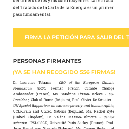
del dinero de los y las contribuyentes. La retirada
del Tratado de la Carta de la Energía es un primer
paso fundamental.
FIRMA LA PETICIÓN PARA SALIR DEL 
PERSONAS FIRMANTES
¡YA SE HAN RECOGIDO
556
FIRMAS!
Dr. Laurence Tubiana -
CEO of the European Climate
Foundation (ECF)
, Former French Climate Change
Ambassador (France), Ms. Sandrine Dixson-Declève -
Co-
President
, Club of Rome (Belgium), Prof. Olivier De Schutter -
UN Special Rapporteur on extreme poverty and human rights
,
UCLouvain and United Nations (Belgium), Ms. Rachel Kyte
(United Kingdom), Dr. Valérie Masson-Delmotte -
Senior
scientist
, IPSL/LSCE, Université Paris Saclay (France), Prof.
Jean-Pascal van Ypersele (Belgium), Ms. Connie Hedegaard