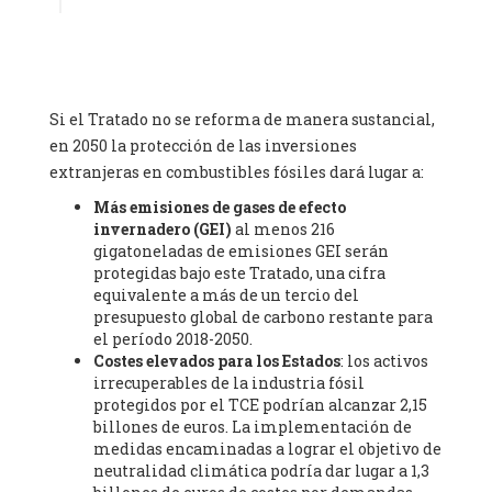
Mines de Paris, ESSEC and Sciences Po. (France), Ms.
Adélaïde Charlier -
Student, Human rights and climate
activist
, Youth for climate BELGIUM (Belgium), Mr. Roland
Moreau -
President
, Club of Rome - EU Chapter (Belgium), Ms.
Hindou Oumarou Ibrahim (France), Mr. Paco Segura Castro -
Si el Tratado no se reforma de manera sustancial,
Biologist and coordinator of Ecologistas en Acción
,
en 2050 la protección de las inversiones
Ecologistas en Acción (Spain), Prof. Yayo Herrero López -
extranjeras en combustibles fósiles dará lugar a:
Researcher, consultant and professor
, Ecologistas en Acción
(Spain), Prof. Manuel Ruiz Pérez -
Professor (retired)
,
Más emisiones de gases de efecto
Universidad Autónoma de Madrid (Spain), Prof. Anabel Lopez -
invernadero (GEI)
al menos 216
Professor
, Autonomous University of Madrid (UAM) (Spain),
gigatoneladas de emisiones GEI serán
Dr. Joaquín Hortal -
Scientist researcher
, Spanish National
protegidas bajo este Tratado, una cifra
Research Council (CSIC) (Spain), Ms. Cristina Escarmis Homs -
equivalente a más de un tercio del
Virologist (retired)
, Spanish National Research Council (CSIC)
presupuesto global de carbono restante para
(Spain), Prof. Óscar Carpintero -
Profesor de Economía
el período 2018-2050.
Aplicada
, University of Valladolid (Spain), Prof. Begoña Peco
Costes elevados para los Estados
: los activos
Vázquez -
Profesora de universidad
, Autonomous University
irrecuperables de la industria fósil
of Madrid (UAM) (Spain), Prof. Federico Demaria -
Professor of
protegidos por el TCE podrían alcanzar 2,15
ecological economy
, University of Barcelona (Spain), Prof.
billones de euros. La implementación de
Emilio Santiago Muíño -
Doctor in Anthropology and eco-
medidas encaminadas a lograr el objetivo de
social researcher. Professor of philosophy at the University of
neutralidad climática podría dar lugar a 1,3
Zaragoza.
, Instituto de Transición Rompe el Círculo. University