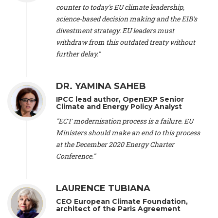
counter to today's EU climate leadership,
Bern (Switzerland), Prof. Cédric Durand -
Associate Professor
,
University of Geneva (Switzerland), Prof. Frederic Herman -
science-based decision making and the EIB's
Professor
, University of Lausanne (Switzerland), Prof.
divestment strategy. EU leaders must
Gregoire Mariethoz -
Professor
, University of Lausanne
withdraw from this outdated treaty without
(Switzerland), Prof. Philippe Thalmann -
Professor of
further delay."
Economics
, EPFL Lausanne (Switzerland), Prof. Marlyne
Sahakian -
Assistant professor
, University of Geneva
(Switzerland), Prof. Dominique Méda -
Professor of sociology
,
DR. YAMINA SAHEB
University of Paris-Dauphine (France), Prof. Nenes Athanasios
-
Professor of Atmospheric Sciences
, EPFL Lausanne
IPCC lead author, OpenEXP Senior
(Switzerland), Dr. Dieter Boer -
Associate professor
, Universitat
Climate and Energy Policy Analyst
Rovira i Virgili (Spain), Prof. Pedro Rodriguez (Spain), Mr.
"ECT modernisation process is a failure. EU
Nathan Méténier -
Climate and environmental activist
, Youth
Ministers should make an end to this process
and Environment Europe (France), Ms. Anuna de Wever -
Founder
, Youth for Climate Belgium (Belgium), Dr. José A.
at the December 2020 Energy Charter
Tenorio -
Senior scientist
, IETCC. CSIC (Spain), Dr. Martin
Conference."
Cames -
Head Energy & Climate
, Öko-Institut (Germany), Prof.
Isabelle Cassiers -
Emeritus Professor and Senior Research
Associate
, UCLouvain Belgium and Belgian Fund for Scientific
LAURENCE TUBIANA
Research (Belgium), Prof. Alessandra Arcuri -
Professor of
CEO European Climate Foundation,
Inclusive Global Law and Governance
, Erasmus School of
architect of the Paris Agreement
Law, Erasmus University Rotterdam (Netherlands), Mr. Bill