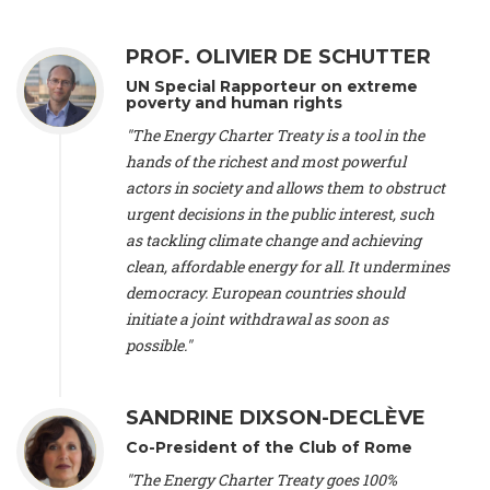
Zlanabitnig MA, MAS, MSc -
Director of EU-Umweltbüro, Vice-
President
, Vice-President of EEB (Austria), Dr. Janis Brizga -
Chair
, Green Liberty (Latvia), Prof. Ugo Bardi -
Professor of
PROF. OLIVIER DE SCHUTTER
Physical Chemistry
, Università di Firenze (Italy), Prof. Kevin P.
UN Special Rapporteur on extreme
Gallagher -
Professor of Global Development Policy/Director
,
poverty and human rights
Global Development Policy Center, Boston University (United
"The Energy Charter Treaty is a tool in the
States), Mr. Christophe Murroccu -
Responsable
Climat/Energie
, Mouvement Ecologique (Luxembourg), Mr.
hands of the richest and most powerful
Elgars Felcis -
Lecturer and Researcher
, University of Latvia
actors in society and allows them to obstruct
(Latvia), Prof. Luis Mundaca -
Professor of Low-Carbon and
urgent decisions in the public interest, such
Resource Efficient Economics and Policy
, Lund University
as tackling climate change and achieving
(Sweeden), Dr. Tadzio Mueller -
Climate Justice Strategist
,
clean, affordable energy for all. It undermines
Climate Justice Movement (Germany), Prof. James Galbraith -
Professor
, University of Texas at Austin (United States), Dr.
democracy. European countries should
Jochen Ohnmacht (Luxembourg), Dr. Céline Guivarch -
initiate a joint withdrawal as soon as
Researcher
, CIRED (France), Dr. Jean Jouzel -
Climate
possible."
scientist (emeritus)
, CESE (France), Mr. Peter Sweatman -
CEO
, Climate Strategy (Spain), Prof. Christian Arnsperger -
Professor of Sustainability and Economic Anthropology
,
SANDRINE DIXSON-DECLÈVE
University of Lausanne (Switzerland), Prof. Marie Elodie Perga
-
Associate professor in environmental science
, University of
Co-President of the Club of Rome
Lausanne (Switzerland), Prof. Dr. Martin Grosjean -
Director
,
"The Energy Charter Treaty goes 100%
Oeschger Centre for Climate Change Research, University of