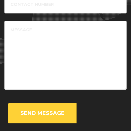
of Economics and Business (Austria), Mr. Pontus Ambros, MSc
number
-
Project administrator
, Uppsala University (Sweeden), Dr.
Kristoffer Ekberg -
Post doc researcher
, Chalmers University
of Technology (Sweeden), Prof. Dr. Markus Krajewski -
Message
University professor
, University of Erlangen-Nürnberg
(Germany), Mr. Frans Libertson -
Doctoral student
, Lund
University (Sweeden), Dr. Frederic Bauer -
Researcher
, Lund
University (Sweeden), Mr. Niclas Hällström -
Director
,
WhatNext? (Sweeden), Ms. Caroline Marcuzzi -
PhD stundent
,
ULB (Belgium), Dr. Niklas Alexander Chimirri -
Associate
Professor
, Dept. of People and Technology, Roskilde University
(Denmark), Dr. Vasna Ramasar -
Associate Senior Lecturer
,
Lund University (Sweeden), Dr. Thomas Krämerkämper -
Deputy Chairman
, BUND NRW e.V. (Germany), Dr. Aysem Mert
-
Associate Professor of Environmental Politics
, Stockholm
University (Sweeden), Dr. Naghmeh Nasiritousi -
Researcher
,
Stockholm University (Sweeden), A.Prof. Dr. Karlheinz Erb -
ass. Professor for Land use and Global Change
, University of
Natural Resources and Life Sciences Vienna (Austria), Prof.
Siobhán Wills -
Professor
, Ulster University (Ireland), Mr. Guy
Finkill -
Research Assistant
, LUCSUS, Lund University
(Sweeden), Prof. Javier Benayas del Alamo -
Professor in
Ecology
, Autonomous University of Madrid (UAM) (Spain),