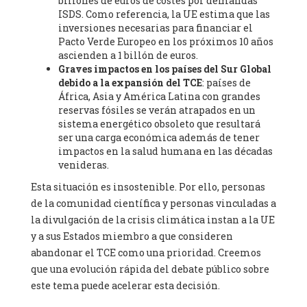
billones de euros de costes por demandas
of Zaragoza. (Spain), Prof. Ricardo Amils Pibernat -
Professor
,
ISDS. Como referencia, la UE estima que las
Autonomous University of Madrid (UAM) (Spain), Prof. Alicia
inversiones necesarias para financiar el
Puleo -
Professor
, Red Ecofeminista (Spain), Mr. Pedro Antonio
Pacto Verde Europeo en los próximos 10 años
Prieto Pérez -
Telecommunications engineer
, Association for
ascienden a 1 billón de euros.
the Study of Energy Resources (AEREN) (Spain), Dr. Jose
Graves impactos en los países del Sur Global
Miguel Pajares Alonso -
Antropologist
, University of Barcelona
debido a la expansión del TCE
: países de
(Spain), Prof. Enric Telli Aragay -
Professor
, Faculty of
África, Asia y América Latina con grandes
Economy and Business at University of Barcelona (Spain), Mr.
reservas fósiles se verán atrapados en un
Lluís Xavier Vitòria Agreda -
Arquitecter
, Barcelona en Comú
sistema energético obsoleto que resultará
(Spain), Ms. Ana Maria Calafat Rogers -
Biologist
, Spanish
ser una carga económica además de tener
Society of Ecological Agriculture (SEAE) (Spain), Prof. José Mª
impactos en la salud humana en las décadas
Baldasano Recio -
Emeritus Professor of Environmental
venideras.
Engineering
, Technical University of Catalonia (Spain), Prof.
Marc Rius Viladomiu -
Esta situación es insostenible. Por ello, personas
Professor
, University of Southampton
(Spain), Mr. Jaime Vindel Gamonal -
Researcher
, Spanish
de la comunidad científica y personas vinculadas a
National Research Council (CSIC) (Spain), Prof. Fátima Franco
la divulgación de la crisis climática instan a la UE
Múgica -
Professor
, Autonomous University of Madrid (UAM)
y a sus Estados miembro a que consideren
(Spain), Mr. Andrés R. Amayuelas -
President
, The Spanish
abandonar el TCE como una prioridad. Creemos
Development NGO Coordinator (La Coordi) (Spain), Ms. Blanca
Ruibal -
que una evolución rápida del debate público sobre
Agronomist engineer and coordinator of Friends of
the Earth Spain
, Friends of the Earth Spain (Spain), Dr. Robert
este tema puede acelerar esta decisión.
Savé Monserrat -
Biologist
, Institute of Agrifood Research and