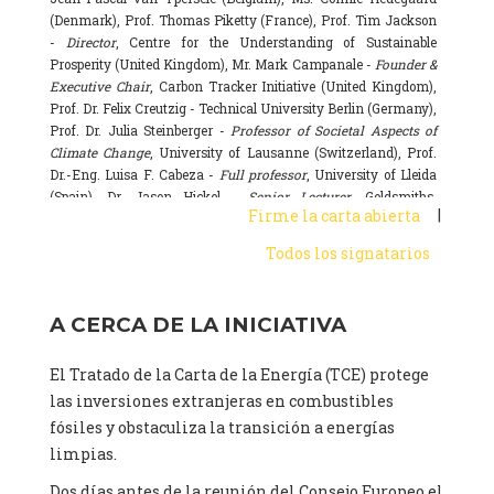
(Denmark), Prof. Thomas Piketty (France), Prof. Tim Jackson
-
Director
, Centre for the Understanding of Sustainable
Prosperity (United Kingdom), Mr. Mark Campanale -
Founder &
Executive Chair
, Carbon Tracker Initiative (United Kingdom),
Prof. Dr. Felix Creutzig - Technical University Berlin (Germany),
Prof. Dr. Julia Steinberger -
Professor of Societal Aspects of
Climate Change
, University of Lausanne (Switzerland), Prof.
Dr.-Eng. Luisa F. Cabeza -
Full professor
, University of Lleida
(Spain), Dr. Jason Hickel -
Senior Lecturer
, Goldsmiths,
|
Firme la carta abierta
University of London (United Kingdom), Prof. Dominique
Bourg -
Honorary professor
, University of Lausanne (France),
Todos los signatarios
Prof. Gail Whiteman -
Executive Director & Professor
, Arctic
Basecamp & University of Exeter Business School (United
Kingdom), Dr. Fernando Valladares -
Scientist
, Spanish
A CERCA DE LA INICIATIVA
National Research Council (CSIC) (Spain), Dr. Alain Grandjean
(France), Dr. Michel Colombier (France), Dr. Bert Metz
El Tratado de la Carta de la Energía (TCE) protege
(Netherlands), Mr. Hans-Josef Fell -
President
, Energy Watch
Group (Germany), Ms. Sarah Butler-Sloss -
Founder of the
las inversiones extranjeras en combustibles
Ashden Awards, a leading sustainable energy prize in the UK
,
fósiles y obstaculiza la transición a energías
www.ashden.org (United Kingdom), Dr. Kyla Tienhaara -
limpias.
Canada Research Chair in Economy and Environment,
Assistant Professor
, Queen's University, Canada (Canada), Mr.
Dos días antes de la reunión del Consejo Europeo el