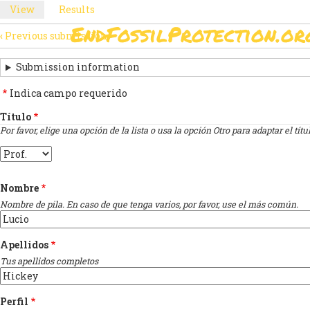
Skip
View
(active
Results
PRIMARY
to
tab)
EndFossilProtection.or
main
‹
Previous submission
MAIN
TABS
SUBMISSION
content
NAVIGATION
NAVIGATION
Submission information
LINKS
Indica campo requerido
FOR
Título
Por favor, elige una opción de la lista o usa la opción Otro para adaptar el títu
FIRME
Título
LA
CARTA
Nombre
Nombre de pila. En caso de que tenga varios, por favor, use el más común.
Apellidos
Tus apellidos completos
Perfil