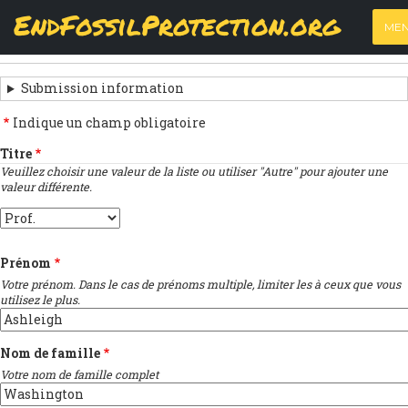
Skip
View
(active
Results
EndFossilProtection.org
PRIMARY
to
ME
tab)
MAIN
main
‹
Previous submission
TABS
SUBMISSION
content
NAVIGATION
NAVIGATION
Submission information
LINKS
Indique un champ obligatoire
FOR
Titre
Veuillez choisir une valeur de la liste ou utiliser "Autre" pour ajouter une
SIGNEZ
valeur différente.
LA
Titre
LETTRE
Prénom
OUVERTE
Votre prénom. Dans le cas de prénoms multiple, limiter les à ceux que vous
utilisez le plus.
Nom de famille
Votre nom de famille complet