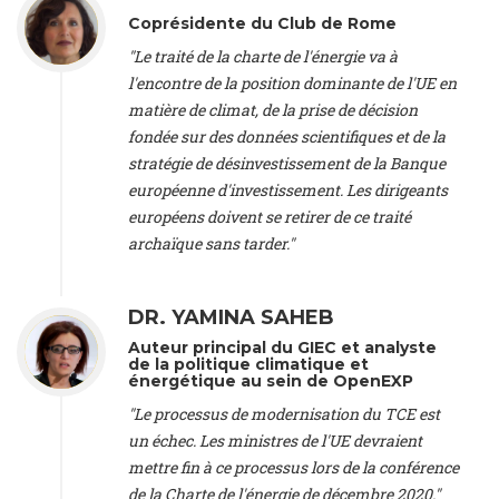
Lausanne (Switzerland), Prof. Dr. Martin Grosjean -
Director
,
Coprésidente du Club de Rome
Oeschger Centre for Climate Change Research, University of
"Le traité de la charte de l'énergie va à
Bern (Switzerland), Prof. Cédric Durand -
Associate Professor
,
l'encontre de la position dominante de l'UE en
University of Geneva (Switzerland), Prof. Frederic Herman -
Professor
, University of Lausanne (Switzerland), Prof.
matière de climat, de la prise de décision
Gregoire Mariethoz -
Professor
, University of Lausanne
fondée sur des données scientifiques et de la
(Switzerland), Prof. Philippe Thalmann -
Professor of
stratégie de désinvestissement de la Banque
Economics
, EPFL Lausanne (Switzerland), Prof. Marlyne
européenne d'investissement. Les dirigeants
Sahakian -
Assistant professor
, University of Geneva
européens doivent se retirer de ce traité
(Switzerland), Prof. Dominique Méda -
Professor of sociology
,
University of Paris-Dauphine (France), Prof. Nenes Athanasios
archaïque sans tarder."
-
Professor of Atmospheric Sciences
, EPFL Lausanne
(Switzerland), Dr. Dieter Boer -
Associate professor
, Universitat
Rovira i Virgili (Spain), Prof. Pedro Rodriguez (Spain), Mr.
DR. YAMINA SAHEB
Nathan Méténier -
Climate and environmental activist
, Youth
Auteur principal du GIEC et analyste
and Environment Europe (France), Ms. Anuna de Wever -
de la politique climatique et
Founder
, Youth for Climate Belgium (Belgium), Dr. José A.
énergétique au sein de OpenEXP
Tenorio -
Senior scientist
, IETCC. CSIC (Spain), Dr. Martin
"Le processus de modernisation du TCE est
Cames -
Head Energy & Climate
, Öko-Institut (Germany), Prof.
un échec. Les ministres de l'UE devraient
Isabelle Cassiers -
Emeritus Professor and Senior Research
Associate
, UCLouvain Belgium and Belgian Fund for Scientific
mettre fin à ce processus lors de la conférence
Research (Belgium), Prof. Alessandra Arcuri -
Professor of
de la Charte de l'énergie de décembre 2020."