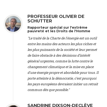
Treaty on Sustainable Investment for Climate Change
Mitigation and Adaptation (United States), Mr. Bernhard
Zlanabitnig MA, MAS, MSc -
Director of EU-Umweltbüro, Vice-
President
, Vice-President of EEB (Austria), Dr. Janis Brizga -
PROFESSEUR OLIVIER DE
Chair
, Green Liberty (Latvia), Prof. Ugo Bardi -
Professor of
SCHUTTER
Physical Chemistry
, Università di Firenze (Italy), Prof. Kevin P.
Rapporteur spécial sur l'extrême
Gallagher -
Professor of Global Development Policy/Director
,
pauvreté et les Droits de l'Homme
Global Development Policy Center, Boston University (United
"Le traité de la Charte de l'énergie est un outil
States), Mr. Christophe Murroccu -
Responsable
entre les mains des acteurs les plus riches et
Climat/Energie
, Mouvement Ecologique (Luxembourg), Mr.
Elgars Felcis -
Lecturer and Researcher
, University of Latvia
les plus puissants de la société et leur permet
(Latvia), Prof. Luis Mundaca -
Professor of Low-Carbon and
de faire obstacle à des décisions d’intérêt
Resource Efficient Economics and Policy
, Lund University
général urgentes, comme la lutte contre le
(Sweeden), Dr. Tadzio Mueller -
Climate Justice Strategist
,
changement climatique et la mise en place
Climate Justice Movement (Germany), Prof. James Galbraith -
d'une énergie propre et abordable pour tous. Il
Professor
, University of Texas at Austin (United States), Dr.
Jochen Ohnmacht (Luxembourg), Dr. Céline Guivarch -
porte atteinte à la démocratie, c’est pourquoi
Researcher
, CIRED (France), Dr. Jean Jouzel -
Climate
les pays européens devraient initier un retrait
scientist (emeritus)
, CESE (France), Mr. Peter Sweatman -
commun dès que possible."
CEO
, Climate Strategy (Spain), Prof. Christian Arnsperger -
Professor of Sustainability and Economic Anthropology
,
University of Lausanne (Switzerland), Prof. Marie Elodie Perga
SANDRINE DIXSON-DECLÈVE
-
Associate professor in environmental science
, University of