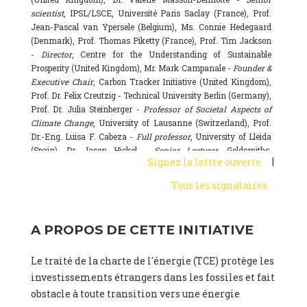
scientist
, IPSL/LSCE, Université Paris Saclay (France), Prof.
Jean-Pascal van Ypersele (Belgium), Ms. Connie Hedegaard
(Denmark), Prof. Thomas Piketty (France), Prof. Tim Jackson
-
Director
, Centre for the Understanding of Sustainable
Prosperity (United Kingdom), Mr. Mark Campanale -
Founder &
Executive Chair
, Carbon Tracker Initiative (United Kingdom),
Prof. Dr. Felix Creutzig - Technical University Berlin (Germany),
Prof. Dr. Julia Steinberger -
Professor of Societal Aspects of
Climate Change
, University of Lausanne (Switzerland), Prof.
Dr.-Eng. Luisa F. Cabeza -
Full professor
, University of Lleida
(Spain), Dr. Jason Hickel -
Senior Lecturer
, Goldsmiths,
|
Signez la lettre ouverte
University of London (United Kingdom), Prof. Dominique
Bourg -
Honorary professor
, University of Lausanne (France),
Tous les signataires
Prof. Gail Whiteman -
Executive Director & Professor
, Arctic
Basecamp & University of Exeter Business School (United
Kingdom), Dr. Fernando Valladares -
Scientist
, Spanish
A PROPOS DE CETTE INITIATIVE
National Research Council (CSIC) (Spain), Dr. Alain Grandjean
(France), Dr. Michel Colombier (France), Dr. Bert Metz
Le traité de la charte de l'énergie (TCE) protège les
(Netherlands), Mr. Hans-Josef Fell -
President
, Energy Watch
Group (Germany), Ms. Sarah Butler-Sloss -
Founder of the
investissements étrangers dans les fossiles et fait
Ashden Awards, a leading sustainable energy prize in the UK
,
obstacle à toute transition vers une énergie
www.ashden.org (United Kingdom), Dr. Kyla Tienhaara -