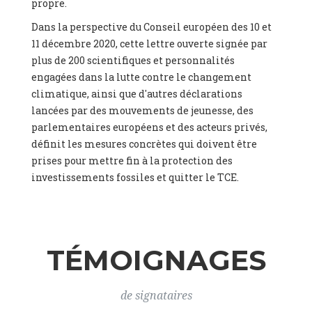
propre.
Canada Research Chair in Economy and Environment,
Assistant Professor
, Queen's University, Canada (Canada), Mr.
Dans la perspective du Conseil européen des 10 et
James Thornton -
CEO
, ClientEarth (), Prof. Gaël Giraud -
11 décembre 2020, cette lettre ouverte signée par
Director Environmental Justice Program, Georgetown
plus de 200 scientifiques et personnalités
University
, CNRS (France), Dr. Yamina Saheb (France), Dr.
engagées dans la lutte contre le changement
Mathias Kirchner -
Senior Scientist
, University of Natural
Resources and Life Sciences (Austria), Prof. Dr. Mathias Rotach
climatique, ainsi que d'autres déclarations
-
Professor of Atmospheric Dynamics
, University of Innsbruck
lancées par des mouvements de jeunesse, des
(Austria), Univ. Doz. Dr. Peter Weish -
Human-Ecologist,
parlementaires européens et des acteurs privés,
Lecturer in Environmental Ethics
, Forum Wissenschaft &
définit les mesures concrètes qui doivent être
Umwelt (Austria), Ms. Lara Leik -
Scientists4Future
prises pour mettre fin à la protection des
Coordinator
, Salzburg University (Austria), Prof. Dr. Helga
Kromp-Kolb -
University Professor
, University of Natural
investissements fossiles et quitter le TCE.
Resources and Life Sciences Vienna (BOKU) (Austria), Mr.
Charles Moore -
European Programme Lead
, Ember (United
Kingdom), Dr. Beate Antonich -
Researcher
, University of
Eastern Finland (Finland), Mr. Phil MacDonald -
COO
, Ember
(United Kingdom), Mr. Dietmar Mirkes -
Coordinator Climate
TÉMOIGNAGES
Alliance Luxembourg
, ASTM / CA Luxembourg (Luxembourg),
Ms. Johanna Sandahl -
President
, Swedish Society for Nature
Conservation (Sweeden), Mr. Martin Dietrich Brauch, LL.M. -
de signataires
International lawyer and economist
, Lead author of the