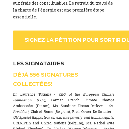
aux frais des contribuables. Le retrait du traité de
la charte de l'énergie est une première étape
essentielle.
SIGNEZ LA PÉTITION POUR SORTIR D
LES SIGNATAIRES
DÉJÀ
556
SIGNATURES
COLLECTÉES!
Dr. Laurence Tubiana -
CEO of the European Climate
Foundation (ECF)
, Former French Climate Change
Ambassador (France), Ms. Sandrine Dixson-Declève -
Co-
President
, Club of Rome (Belgium), Prof. Olivier De Schutter -
UN Special Rapporteur on extreme poverty and human rights
,
UCLouvain and United Nations (Belgium), Ms. Rachel Kyte
(United Kingdom), Dr. Valérie Masson-Delmotte -
Senior