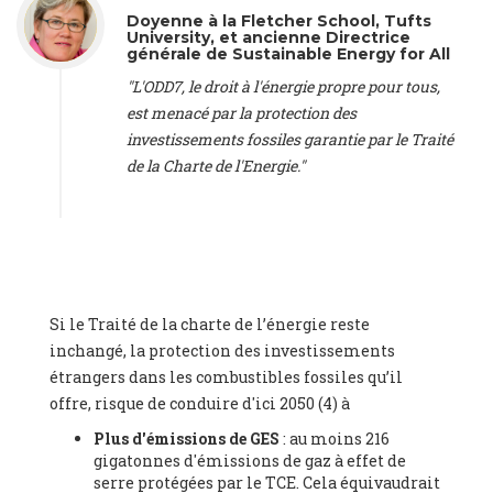
Doyenne à la Fletcher School, Tufts
Federation (EREF) (Belgium), Prof. Cécile Renouard -
University, et ancienne Directrice
Professor
, Centre Sèvres (Jesuit Faculty of Paris) Ecole des
générale de Sustainable Energy for All
Mines de Paris, ESSEC and Sciences Po. (France), Ms.
"L'ODD7, le droit à l'énergie propre pour tous,
Adélaïde Charlier -
Student, Human rights and climate
activist
, Youth for climate BELGIUM (Belgium), Mr. Roland
est menacé par la protection des
Moreau -
President
, Club of Rome - EU Chapter (Belgium), Ms.
investissements fossiles garantie par le Traité
Hindou Oumarou Ibrahim (France), Mr. Paco Segura Castro -
de la Charte de l'Energie."
Biologist and coordinator of Ecologistas en Acción
,
Ecologistas en Acción (Spain), Prof. Yayo Herrero López -
Researcher, consultant and professor
, Ecologistas en Acción
(Spain), Prof. Manuel Ruiz Pérez -
Professor (retired)
,
Universidad Autónoma de Madrid (Spain), Prof. Anabel Lopez -
Professor
, Autonomous University of Madrid (UAM) (Spain),
Dr. Joaquín Hortal -
Scientist researcher
, Spanish National
Si le Traité de la charte de l’énergie reste
Research Council (CSIC) (Spain), Ms. Cristina Escarmis Homs -
inchangé, la protection des investissements
Virologist (retired)
, Spanish National Research Council (CSIC)
(Spain), Prof. Óscar Carpintero -
Profesor de Economía
étrangers dans les combustibles fossiles qu’il
Aplicada
, University of Valladolid (Spain), Prof. Begoña Peco
offre, risque de conduire d'ici 2050 (4) à
Vázquez -
Profesora de universidad
, Autonomous University
Plus d'émissions de GES
: au moins 216
of Madrid (UAM) (Spain), Prof. Federico Demaria -
Professor of
gigatonnes d'émissions de gaz à effet de
ecological economy
, University of Barcelona (Spain), Prof.
serre protégées par le TCE. Cela équivaudrait
Emilio Santiago Muíño -
Doctor in Anthropology and eco-