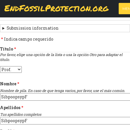
Skip
View
(active
Results
EndFossilProtection.org
PRIMARY
to
ME
tab)
MAIN
main
‹
Previous submission
TABS
SUBMISSION
content
NAVIGATION
NAVIGATION
Submission information
LINKS
Indica campo requerido
FOR
Título
Por favor, elige una opción de la lista o usa la opción Otro para adaptar el
FIRME
título.
LA
Título
CARTA
Nombre
Nombre de pila. En caso de que tenga varios, por favor, use el más común.
Apellidos
Tus apellidos completos