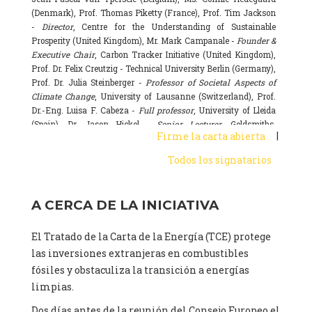
(Denmark), Prof. Thomas Piketty (France), Prof. Tim Jackson
-
Director
, Centre for the Understanding of Sustainable
Prosperity (United Kingdom), Mr. Mark Campanale -
Founder &
Executive Chair
, Carbon Tracker Initiative (United Kingdom),
Prof. Dr. Felix Creutzig - Technical University Berlin (Germany),
Prof. Dr. Julia Steinberger -
Professor of Societal Aspects of
Climate Change
, University of Lausanne (Switzerland), Prof.
Dr.-Eng. Luisa F. Cabeza -
Full professor
, University of Lleida
(Spain), Dr. Jason Hickel -
Senior Lecturer
, Goldsmiths,
|
Firme la carta abierta
University of London (United Kingdom), Prof. Dominique
Bourg -
Honorary professor
, University of Lausanne (France),
Todos los signatarios
Prof. Gail Whiteman -
Executive Director & Professor
, Arctic
Basecamp & University of Exeter Business School (United
Kingdom), Dr. Fernando Valladares -
Scientist
, Spanish
A CERCA DE LA INICIATIVA
National Research Council (CSIC) (Spain), Dr. Alain Grandjean
(France), Dr. Michel Colombier (France), Dr. Bert Metz
El Tratado de la Carta de la Energía (TCE) protege
(Netherlands), Mr. Hans-Josef Fell -
President
, Energy Watch
Group (Germany), Ms. Sarah Butler-Sloss -
Founder of the
las inversiones extranjeras en combustibles
Ashden Awards, a leading sustainable energy prize in the UK
,
fósiles y obstaculiza la transición a energías
www.ashden.org (United Kingdom), Dr. Kyla Tienhaara -
limpias.
Canada Research Chair in Economy and Environment,
Assistant Professor
, Queen's University, Canada (Canada), Mr.
Dos días antes de la reunión del Consejo Europeo el