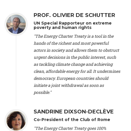
Zlanabitnig MA, MAS, MSc -
Director of EU-Umweltbüro, Vice-
President
, Vice-President of EEB (Austria), Dr. Janis Brizga -
Chair
, Green Liberty (Latvia), Prof. Ugo Bardi -
Professor of
PROF. OLIVIER DE SCHUTTER
Physical Chemistry
, Università di Firenze (Italy), Prof. Kevin P.
UN Special Rapporteur on extreme
Gallagher -
Professor of Global Development Policy/Director
,
poverty and human rights
Global Development Policy Center, Boston University (United
"The Energy Charter Treaty is a tool in the
States), Mr. Christophe Murroccu -
Responsable
Climat/Energie
, Mouvement Ecologique (Luxembourg), Mr.
hands of the richest and most powerful
Elgars Felcis -
Lecturer and Researcher
, University of Latvia
actors in society and allows them to obstruct
(Latvia), Prof. Luis Mundaca -
Professor of Low-Carbon and
urgent decisions in the public interest, such
Resource Efficient Economics and Policy
, Lund University
as tackling climate change and achieving
(Sweeden), Dr. Tadzio Mueller -
Climate Justice Strategist
,
clean, affordable energy for all. It undermines
Climate Justice Movement (Germany), Prof. James Galbraith -
Professor
, University of Texas at Austin (United States), Dr.
democracy. European countries should
Jochen Ohnmacht (Luxembourg), Dr. Céline Guivarch -
initiate a joint withdrawal as soon as
Researcher
, CIRED (France), Dr. Jean Jouzel -
Climate
possible."
scientist (emeritus)
, CESE (France), Mr. Peter Sweatman -
CEO
, Climate Strategy (Spain), Prof. Christian Arnsperger -
Professor of Sustainability and Economic Anthropology
,
SANDRINE DIXSON-DECLÈVE
University of Lausanne (Switzerland), Prof. Marie Elodie Perga
-
Associate professor in environmental science
, University of
Co-President of the Club of Rome
Lausanne (Switzerland), Prof. Dr. Martin Grosjean -
Director
,
"The Energy Charter Treaty goes 100%
Oeschger Centre for Climate Change Research, University of