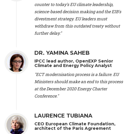
counter to today's EU climate leadership,
Bern (Switzerland), Prof. Cédric Durand -
Associate Professor
,
University of Geneva (Switzerland), Prof. Frederic Herman -
science-based decision making and the EIB's
Professor
, University of Lausanne (Switzerland), Prof.
divestment strategy. EU leaders must
Gregoire Mariethoz -
Professor
, University of Lausanne
withdraw from this outdated treaty without
(Switzerland), Prof. Philippe Thalmann -
Professor of
further delay."
Economics
, EPFL Lausanne (Switzerland), Prof. Marlyne
Sahakian -
Assistant professor
, University of Geneva
(Switzerland), Prof. Dominique Méda -
Professor of sociology
,
DR. YAMINA SAHEB
University of Paris-Dauphine (France), Prof. Nenes Athanasios
-
Professor of Atmospheric Sciences
, EPFL Lausanne
IPCC lead author, OpenEXP Senior
(Switzerland), Dr. Dieter Boer -
Associate professor
, Universitat
Climate and Energy Policy Analyst
Rovira i Virgili (Spain), Prof. Pedro Rodriguez (Spain), Mr.
"ECT modernisation process is a failure. EU
Nathan Méténier -
Climate and environmental activist
, Youth
Ministers should make an end to this process
and Environment Europe (France), Ms. Anuna de Wever -
Founder
, Youth for Climate Belgium (Belgium), Dr. José A.
at the December 2020 Energy Charter
Tenorio -
Senior scientist
, IETCC. CSIC (Spain), Dr. Martin
Conference."
Cames -
Head Energy & Climate
, Öko-Institut (Germany), Prof.
Isabelle Cassiers -
Emeritus Professor and Senior Research
Associate
, UCLouvain Belgium and Belgian Fund for Scientific
LAURENCE TUBIANA
Research (Belgium), Prof. Alessandra Arcuri -
Professor of
CEO European Climate Foundation,
Inclusive Global Law and Governance
, Erasmus School of
architect of the Paris Agreement
Law, Erasmus University Rotterdam (Netherlands), Mr. Bill