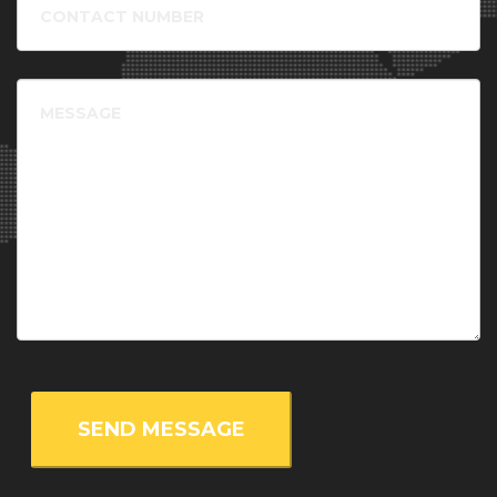
of Economics and Business (Austria), Mr. Pontus Ambros, MSc
number
-
Project administrator
, Uppsala University (Sweeden), Dr.
Kristoffer Ekberg -
Post doc researcher
, Chalmers University
of Technology (Sweeden), Prof. Dr. Markus Krajewski -
Message
University professor
, University of Erlangen-Nürnberg
(Germany), Mr. Frans Libertson -
Doctoral student
, Lund
University (Sweeden), Dr. Frederic Bauer -
Researcher
, Lund
University (Sweeden), Mr. Niclas Hällström -
Director
,
WhatNext? (Sweeden), Ms. Caroline Marcuzzi -
PhD stundent
,
ULB (Belgium), Dr. Niklas Alexander Chimirri -
Associate
Professor
, Dept. of People and Technology, Roskilde University
(Denmark), Dr. Vasna Ramasar -
Associate Senior Lecturer
,
Lund University (Sweeden), Dr. Thomas Krämerkämper -
Deputy Chairman
, BUND NRW e.V. (Germany), Dr. Aysem Mert
-
Associate Professor of Environmental Politics
, Stockholm
University (Sweeden), Dr. Naghmeh Nasiritousi -
Researcher
,
Stockholm University (Sweeden), A.Prof. Dr. Karlheinz Erb -
ass. Professor for Land use and Global Change
, University of
Natural Resources and Life Sciences Vienna (Austria), Prof.
Siobhán Wills -
Professor
, Ulster University (Ireland), Mr. Guy
Finkill -
Research Assistant
, LUCSUS, Lund University
(Sweeden), Prof. Javier Benayas del Alamo -
Professor in
Ecology
, Autonomous University of Madrid (UAM) (Spain),