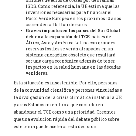
billones de euros de costes por demandas
of Zaragoza. (Spain), Prof. Ricardo Amils Pibernat -
Professor
,
ISDS. Como referencia, la UE estima que las
Autonomous University of Madrid (UAM) (Spain), Prof. Alicia
inversiones necesarias para financiar el
Puleo -
Professor
, Red Ecofeminista (Spain), Mr. Pedro Antonio
Pacto Verde Europeo en los próximos 10 años
Prieto Pérez -
Telecommunications engineer
, Association for
ascienden a 1 billón de euros.
the Study of Energy Resources (AEREN) (Spain), Dr. Jose
Graves impactos en los países del Sur Global
Miguel Pajares Alonso -
Antropologist
, University of Barcelona
debido a la expansión del TCE
: países de
(Spain), Prof. Enric Telli Aragay -
Professor
, Faculty of
África, Asia y América Latina con grandes
Economy and Business at University of Barcelona (Spain), Mr.
reservas fósiles se verán atrapados en un
Lluís Xavier Vitòria Agreda -
Arquitecter
, Barcelona en Comú
sistema energético obsoleto que resultará
(Spain), Ms. Ana Maria Calafat Rogers -
Biologist
, Spanish
ser una carga económica además de tener
Society of Ecological Agriculture (SEAE) (Spain), Prof. José Mª
impactos en la salud humana en las décadas
Baldasano Recio -
Emeritus Professor of Environmental
venideras.
Engineering
, Technical University of Catalonia (Spain), Prof.
Marc Rius Viladomiu -
Esta situación es insostenible. Por ello, personas
Professor
, University of Southampton
(Spain), Mr. Jaime Vindel Gamonal -
Researcher
, Spanish
de la comunidad científica y personas vinculadas a
National Research Council (CSIC) (Spain), Prof. Fátima Franco
la divulgación de la crisis climática instan a la UE
Múgica -
Professor
, Autonomous University of Madrid (UAM)
y a sus Estados miembro a que consideren
(Spain), Mr. Andrés R. Amayuelas -
President
, The Spanish
abandonar el TCE como una prioridad. Creemos
Development NGO Coordinator (La Coordi) (Spain), Ms. Blanca
Ruibal -
que una evolución rápida del debate público sobre
Agronomist engineer and coordinator of Friends of
the Earth Spain
, Friends of the Earth Spain (Spain), Dr. Robert
este tema puede acelerar esta decisión.
Savé Monserrat -
Biologist
, Institute of Agrifood Research and