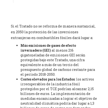
Mines de Paris, ESSEC and Sciences Po. (France), Ms.
Adélaïde Charlier -
Student, Human rights and climate
activist
, Youth for climate BELGIUM (Belgium), Mr. Roland
Moreau -
President
, Club of Rome - EU Chapter (Belgium), Ms.
Hindou Oumarou Ibrahim (France), Mr. Paco Segura Castro -
Si el Tratado no se reforma de manera sustancial,
Biologist and coordinator of Ecologistas en Acción
,
en 2050 la protección de las inversiones
Ecologistas en Acción (Spain), Prof. Yayo Herrero López -
extranjeras en combustibles fósiles dará lugar a:
Researcher, consultant and professor
, Ecologistas en Acción
(Spain), Prof. Manuel Ruiz Pérez -
Professor (retired)
,
Más emisiones de gases de efecto
Universidad Autónoma de Madrid (Spain), Prof. Anabel Lopez -
invernadero (GEI)
al menos 216
Professor
, Autonomous University of Madrid (UAM) (Spain),
gigatoneladas de emisiones GEI serán
Dr. Joaquín Hortal -
Scientist researcher
, Spanish National
protegidas bajo este Tratado, una cifra
Research Council (CSIC) (Spain), Ms. Cristina Escarmis Homs -
equivalente a más de un tercio del
Virologist (retired)
, Spanish National Research Council (CSIC)
presupuesto global de carbono restante para
(Spain), Prof. Óscar Carpintero -
Profesor de Economía
el período 2018-2050.
Aplicada
, University of Valladolid (Spain), Prof. Begoña Peco
Costes elevados para los Estados
: los activos
Vázquez -
Profesora de universidad
, Autonomous University
irrecuperables de la industria fósil
of Madrid (UAM) (Spain), Prof. Federico Demaria -
Professor of
protegidos por el TCE podrían alcanzar 2,15
ecological economy
, University of Barcelona (Spain), Prof.
billones de euros. La implementación de
Emilio Santiago Muíño -
Doctor in Anthropology and eco-
medidas encaminadas a lograr el objetivo de
social researcher. Professor of philosophy at the University of
neutralidad climática podría dar lugar a 1,3
Zaragoza.
, Instituto de Transición Rompe el Círculo. University