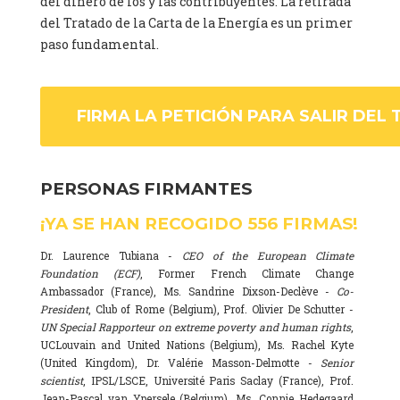
del dinero de los y las contribuyentes. La retirada
del Tratado de la Carta de la Energía es un primer
paso fundamental.
FIRMA LA PETICIÓN PARA SALIR DEL 
PERSONAS FIRMANTES
¡YA SE HAN RECOGIDO
556
FIRMAS!
Dr. Laurence Tubiana -
CEO of the European Climate
Foundation (ECF)
, Former French Climate Change
Ambassador (France), Ms. Sandrine Dixson-Declève -
Co-
President
, Club of Rome (Belgium), Prof. Olivier De Schutter -
UN Special Rapporteur on extreme poverty and human rights
,
UCLouvain and United Nations (Belgium), Ms. Rachel Kyte
(United Kingdom), Dr. Valérie Masson-Delmotte -
Senior
scientist
, IPSL/LSCE, Université Paris Saclay (France), Prof.
Jean-Pascal van Ypersele (Belgium), Ms. Connie Hedegaard