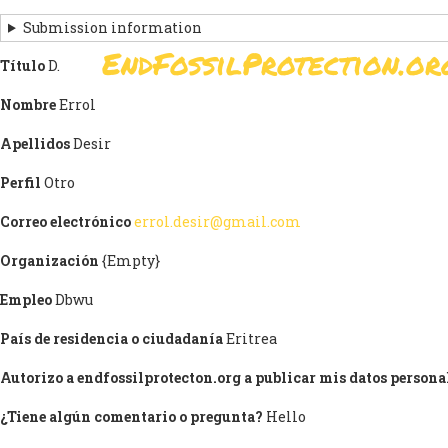
Skip
Submission information
to
EndFossilProtection.or
main
Título
D.
MAIN
content
NAVIGATION
Nombre
Errol
Apellidos
Desir
Perfil
Otro
Correo electrónico
errol.desir@gmail.com
Organización
{Empty}
Empleo
Dbwu
País de residencia o ciudadanía
Eritrea
Autorizo a endfossilprotecton.org a publicar mis datos personal
¿Tiene algún comentario o pregunta?
Hello