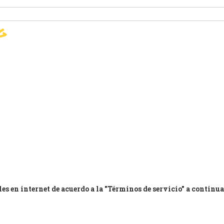
g
FIRMAR
ACUERDO DE PARÍS
SU A
es en internet de acuerdo a la "Términos de servicio" a continu