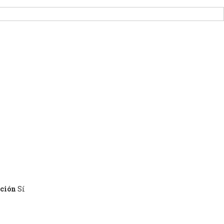
POYO
NOTICIAS
OTRAS INICIATIVAS
ación
Sí